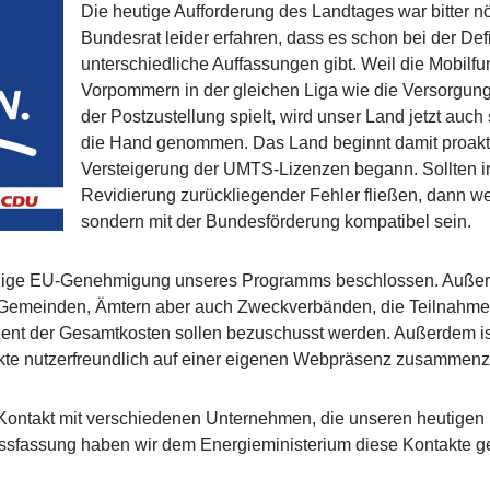
Die heutige Aufforderung des Landtages war bitter 
Bundesrat leider erfahren, dass es schon bei der De
unterschiedliche Auffassungen gibt. Weil die Mobil
Vorpommern in der gleichen Liga wie die Versorgung
der Postzustellung spielt, wird unser Land jetzt auch
die Hand genommen. Das Land beginnt damit proaktiv 
Versteigerung der UMTS-Lizenzen begann. Sollten 
Revidierung zurückliegender Fehler fließen, dann we
sondern mit der Bundesförderung kompatibel sein.
ügige EU-Genehmigung unseres Programms beschlossen. Außerde
Gemeinden, Ämtern aber auch Zweckverbänden, die Teilnahme
rozent der Gesamtkosten sollen bezuschusst werden. Außerdem i
pekte nutzerfreundlich auf einer eigenen Webpräsenz zusamme
Kontakt mit verschiedenen Unternehmen, die unseren heutigen
ussfassung haben wir dem Energieministerium diese Kontakte ger