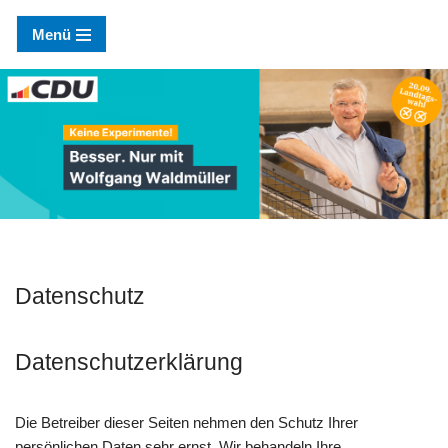
Menü
Zum
Inhalt
springen
Datenschutz
Datenschutzerklärung
Die Betreiber dieser Seiten nehmen den Schutz Ihrer
persönlichen Daten sehr ernst. Wir behandeln Ihre