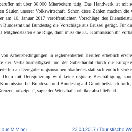
erufler mit über 30.000 Mitarbeitern tätig. Das Handwerk ist mit
n Säulen unserer Volkswirtschaft. Schon diese Zahlen machen die vo
der am 10. Januar 2017 veröffentlichten Vorschläge des Dienstlei
 Bundesrat und Bundestag die Vorschläge aus Brüssel gerügt. Für d
EU-Mitgliedstaaten eine Rüge, dann muss die EU-Kommission ihr Vorha
e von Arbeitsbedingungen in reglementierten Berufen erheblich ersc
 der Verhältnismäßigkeit und der Subsidiarität durch die Europä
terhin an Deregulierungsansinnen abarbeitet, statt sich endlich stärk
en. Denn mit Deregulierung wird keine reguläre Beschäftigung, so
ie Kommission bei Bundesrat und Bundestag auf Granit beißt. Ich hoff
enzen aufzeigen“, sagte der Wirtschaftspolitiker abschließend.
n aus M-V bei
23.03.2017 / Touristische 