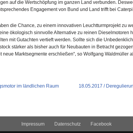
kungen auf die Wertschöpfung im ganzen Land verbunden. Des
tsprechendes Engagement von Bund und Land trifft bei Caterpil
ben die Chance, zu einem innovativen Leuchtturmprojekt zu w
ine ökologisch sinnvolle Alternative zu reinen Dieselmotoren h
en mit Gutachten vertieft werden. Sollte sich die Unbedenklich
tock stärker als bisher auch für Neubauten in Betracht gezogen
mit neue Marktsegmente erschließen“, so Wolfgang Waldmüller 
ngsmotor im ländlichen Raum
18.05.2017 / Deregulieru
Impressum
Datenschutz
Facebook