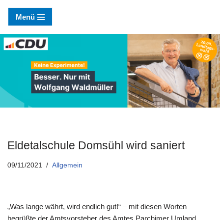
Menü
Zum
Inhalt
springen
Eldetalschule Domsühl wird saniert
09/11/2021
Allgemein
„Was lange währt, wird endlich gut!“ – mit diesen Worten
begrüßte der Amtsvorsteher des Amtes Parchimer Umland,