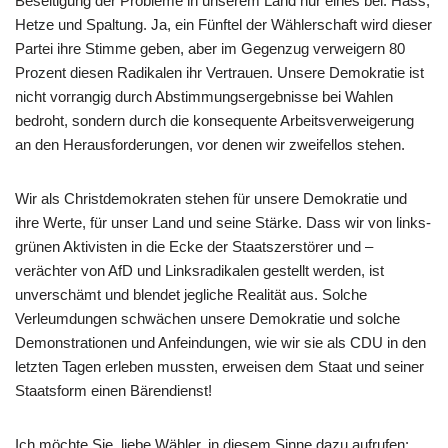
Beseitigung der Probleme in unserem Land nur eines bei: Hass,
Hetze und Spaltung. Ja, ein Fünftel der Wählerschaft wird dieser
Partei ihre Stimme geben, aber im Gegenzug verweigern 80
Prozent diesen Radikalen ihr Vertrauen. Unsere Demokratie ist
nicht vorrangig durch Abstimmungsergebnisse bei Wahlen
bedroht, sondern durch die konsequente Arbeitsverweigerung
an den Herausforderungen, vor denen wir zweifellos stehen.
Wir als Christdemokraten stehen für unsere Demokratie und
ihre Werte, für unser Land und seine Stärke. Dass wir von links-
grünen Aktivisten in die Ecke der Staatszerstörer und –
verächter von AfD und Linksradikalen gestellt werden, ist
unverschämt und blendet jegliche Realität aus. Solche
Verleumdungen schwächen unsere Demokratie und solche
Demonstrationen und Anfeindungen, wie wir sie als CDU in den
letzten Tagen erleben mussten, erweisen dem Staat und seiner
Staatsform einen Bärendienst!
Ich möchte Sie, liebe Wähler, in diesem Sinne dazu aufrufen: