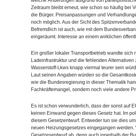
welche Änderungen aufgrund von parteipolitis
Zeitraum bleibt erneut, wie schon so häufig bei 
die Bürger. Preisanpassungen und Verhandlunge
noch möglich. Aus der Sicht des Spitzenverbandes 
Befremdlich ist auch, wie mit dem Bundesverba
eingeräumt. Interesse an einem wirklichen öffent
Ein großer lokaler Transportbetrieb wandte sich
Ladeinfrastruktur und die fehlenden Alternative
Wasserstoff-Lkws knapp viermal teurer sein würd
Laut seinen Angaben würden so die Gesamtkoste
wie die Bundesregierung in dieser Thematik hand
Fachkräftemangel, sondern noch viele andere Pr
Es ist schon verwunderlich, dass der sonst auf
keinen Einwand gegen dieses Gesetz hat. Im pol
diesem Gesetzentwurf. Entweder tun sie dies um
neuen Heizungsgesetzes eingegangen werden. Wie 
Gesetzesentwurf ab, denn auch innerhalb der Bu