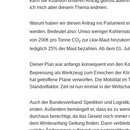
kann die Koalition unseren Antrag getrost ablehn
ich mich aber diesem Thema widmen.
Warum haben wir diesen Antrag ins Parlament e
werden. Bedeutet also: Umso weniger Kohlenstof
von 200€ pro Tonne CO
zur Lkw-Maut hinzukom
2
lediglich 25% der Maut bezahlen. Ab dem 01. Jul
Dieser Plan war anfangs konsequent von den Koa
Bepreisung als Werkzeug zum Erreichen der Klim
hat getroffene Pläne verworfen. Die Mobilität im 
Standortfaktor. Zeit ist nun einmal in der Wirts
Auch der Bundesverband Spedition und Logistik, 
ersten. Außerdem bemängelt er, dass es zu wenig
durchaus berechtigt, da das Gesetz noch immer n
dem Winteranfang Geltung finden. Dann verbleib