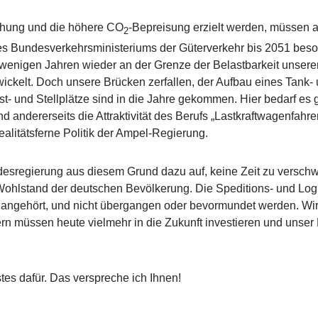
öhung und die höhere CO
-Bepreisung erzielt werden, müssen a
2
e des Bundesverkehrsministeriums der Güterverkehr bis 2051 be
r in wenigen Jahren wieder an der Grenze der Belastbarkeit uns
ickelt. Doch unsere Brücken zerfallen, der Aufbau eines Tank- 
st- und Stellplätze sind in die Jahre gekommen. Hier bedarf es
d andererseits die Attraktivität des Berufs „Lastkraftwagenfahre
realitätsferne Politik der Ampel-Regierung.
ndesregierung aus diesem Grund dazu auf, keine Zeit zu versch
hlstand der deutschen Bevölkerung. Die Speditions- und Logisti
d angehört, und nicht übergangen oder bevormundet werden. Wir 
n müssen heute vielmehr in die Zukunft investieren und unser 
es dafür. Das verspreche ich Ihnen!