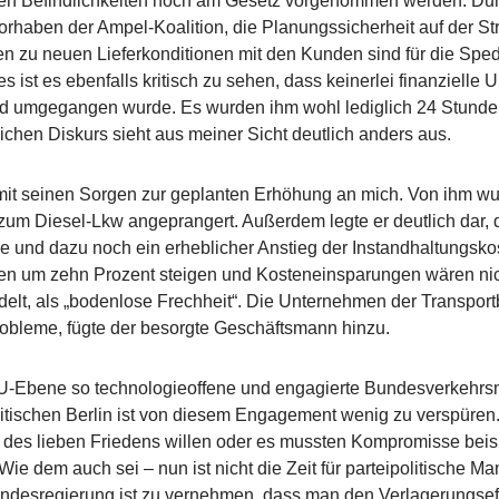
chen Befindlichkeiten noch am Gesetz vorgenommen werden. Du
Vorhaben der Ampel-Koalition, die Planungssicherheit auf der S
n zu neuen Lieferkonditionen mit den Kunden sind für die Spe
ist es ebenfalls kritisch zu sehen, dass keinerlei finanzielle U
nd umgegangen wurde. Es wurden ihm wohl lediglich 24 Stund
lichen Diskurs sieht aus meiner Sicht deutlich anders aus.
 mit seinen Sorgen zur geplanten Erhöhung an mich. Von ihm wu
n zum Diesel-Lkw angeprangert. Außerdem legte er deutlich dar,
e und dazu noch ein erheblicher Anstieg der Instandhaltungsko
n um zehn Prozent steigen und Kosteneinsparungen wären nich
elt, als „bodenlose Frechheit“. Die Unternehmen der Transportb
obleme, fügte der besorgte Geschäftsmann hinzu.
 EU-Ebene so technologieoffene und engagierte Bundesverkehrs
itischen Berlin ist von diesem Engagement wenig zu verspüren
 des lieben Friedens willen oder es mussten Kompromisse beis
dem auch sei – nun ist nicht die Zeit für parteipolitische Ma
ndesregierung ist zu vernehmen, dass man den Verlagerungsef