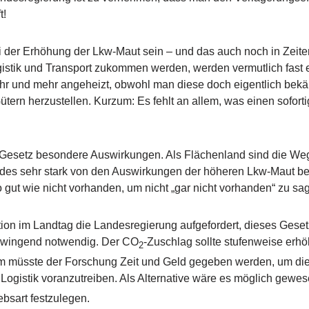
t!
ei der Erhöhung der Lkw-Maut sein – und das auch noch in Zeit
gistik und Transport zukommen werden, werden vermutlich fast 
mehr und mehr angeheizt, obwohl man diese doch eigentlich bekä
tern herzustellen. Kurzum: Es fehlt an allem, was einen sofort
esetz besondere Auswirkungen. Als Flächenland sind die Wege
es sehr stark von den Auswirkungen der höheren Lkw-Maut betrof
gut wie nicht vorhanden, um nicht „gar nicht vorhanden“ zu sa
ion im Landtag die Landesregierung aufgefordert, dieses Gese
zwingend notwendig. Der CO
-Zuschlag sollte stufenweise erh
2
em müsste der Forschung Zeit und Geld gegeben werden, um die
Logistik voranzutreiben. Als Alternative wäre es möglich gewe
ebsart festzulegen.