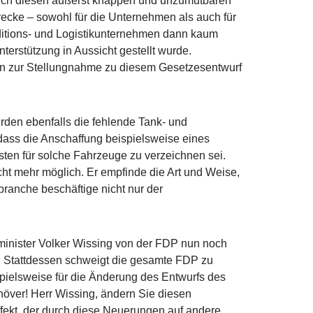
rch diesen äußerst knappen und unzumutbaren
trecke – sowohl für die Unternehmen als auch für
ditions- und Logistikunternehmen dann kaum
nterstützung in Aussicht gestellt wurde.
en zur Stellungnahme zu diesem Gesetzesentwurf
rden ebenfalls die fehlende Tank- und
 dass die Anschaffung beispielsweise eines
sten für solche Fahrzeuge zu verzeichnen sei.
t mehr möglich. Er empfinde die Art und Weise,
ranche beschäftige nicht nur der
minister Volker Wissing von der FDP nun noch
. Stattdessen schweigt die gesamte FDP zu
pielsweise für die Änderung des Entwurfs des
növer! Herr Wissing, ändern Sie diesen
fekt, der durch diese Neuerungen auf andere