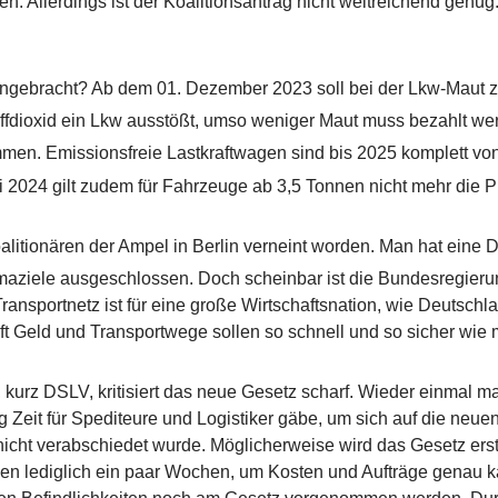
en. Allerdings ist der Koalitionsantrag nicht weitreichend genug
ingebracht? Ab dem 01. Dezember 2023 soll bei der Lkw-Maut z
fdioxid ein Lkw ausstößt, umso weniger Maut muss bezahlt wer
men. Emissionsfreie Lastkraftwagen sind bis 2025 komplett 
i 2024 gilt zudem für Fahrzeuge ab 3,5 Tonnen nicht mehr die 
litionären der Ampel in Berlin verneint worden. Man hat eine
aziele ausgeschlossen. Doch scheinbar ist die Bundesregieru
Transportnetz ist für eine große Wirtschaftsnation, wie Deutschl
chaft Geld und Transportwege sollen so schnell und so sicher wi
kurz DSLV, kritisiert das neue Gesetz scharf. Wieder einmal ma
 Zeit für Spediteure und Logistiker gäbe, um sich auf die neue
icht verabschiedet wurde. Möglicherweise wird das Gesetz erst 
en lediglich ein paar Wochen, um Kosten und Aufträge genau ka