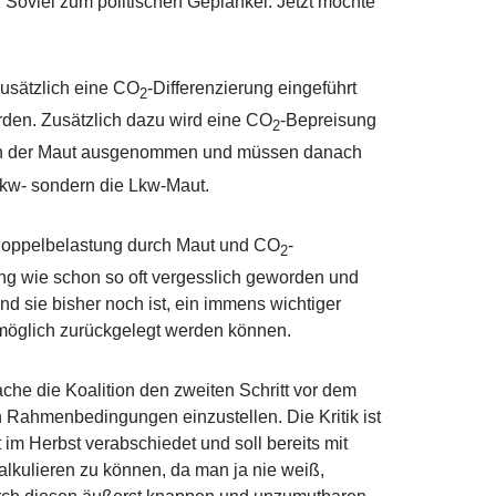
. Soviel zum politischen Geplänkel. Jetzt möchte
usätzlich eine CO
-Differenzierung eingeführt
2
den. Zusätzlich dazu wird eine CO
-Bepreisung
2
von der Maut ausgenommen und müssen danach
Pkw- sondern die Lkw-Maut.
 Doppelbelastung durch Maut und CO
-
2
ng wie schon so oft vergesslich geworden und
and sie bisher noch ist, ein immens wichtiger
e möglich zurückgelegt werden können.
che die Koalition den zweiten Schritt vor dem
n Rahmenbedingungen einzustellen. Die Kritik ist
im Herbst verabschiedet und soll bereits mit
lkulieren zu können, da man ja nie weiß,