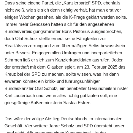
Dass seine eigene Partei, die „Kanzlerpartei“ SPD, ebenfalls
nicht weiß, wie sie sich denn richtig verhält, hat man erst vor
einigen Wochen gesehen, als die K-Frage geklärt werden sollte.
Immer mehr Genossen hatten sich für den angesehenen
Bundesverteidigungsminister Boris Pistorius ausgesprochen,
doch Olaf Scholz stellte erneut seine Fähigkeiten zur
Realitätsverzerrung und zum übermäßigen Selbstbewusstsein
unter Beweis. Entgegen allen Umfragen und innerparteilichen
Stimmen ließ er sich zum Kanzlerkandidaten ausrufen. Jeder,
der ernsthaft mit dem Glauben spielt, am 23. Februar 2025 das
Kreuz bei der SPD zu machen, sollte wissen, was ihn dann
erwarten könnte: ein kritik- und führungsunfähiger
Bundeskanzler Olaf Scholz, ein benebelter Gesundheitsminister
Karl Lauterbach und, wenn alles richtig gut laufen soll, eine
griesgrämige Außenministerin Saskia Esken.
Das wäre der völlige Abstieg Deutschlands im internationalen
Geschäft. Vier weitere Jahre Scholz und SPD übersteht unser
Land nicht. Wir brauchen einen Kurswechsel – in der