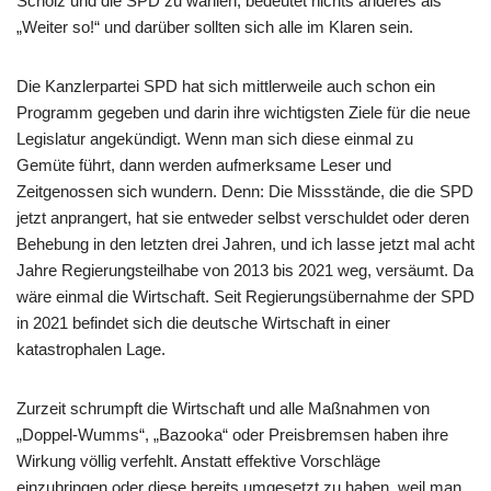
Scholz und die SPD zu wählen, bedeutet nichts anderes als
„Weiter so!“ und darüber sollten sich alle im Klaren sein.
Die Kanzlerpartei SPD hat sich mittlerweile auch schon ein
Programm gegeben und darin ihre wichtigsten Ziele für die neue
Legislatur angekündigt. Wenn man sich diese einmal zu
Gemüte führt, dann werden aufmerksame Leser und
Zeitgenossen sich wundern. Denn: Die Missstände, die die SPD
jetzt anprangert, hat sie entweder selbst verschuldet oder deren
Behebung in den letzten drei Jahren, und ich lasse jetzt mal acht
Jahre Regierungsteilhabe von 2013 bis 2021 weg, versäumt. Da
wäre einmal die Wirtschaft. Seit Regierungsübernahme der SPD
in 2021 befindet sich die deutsche Wirtschaft in einer
katastrophalen Lage.
Zurzeit schrumpft die Wirtschaft und alle Maßnahmen von
„Doppel-Wumms“, „Bazooka“ oder Preisbremsen haben ihre
Wirkung völlig verfehlt. Anstatt effektive Vorschläge
einzubringen oder diese bereits umgesetzt zu haben, weil man