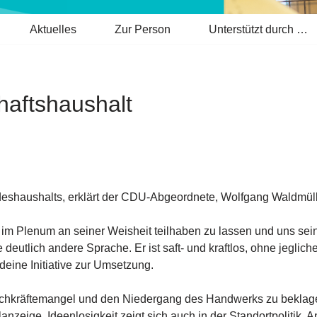
Aktuelles
Zur Person
Unterstützt durch …
haftshaushalt
shaushalts, erklärt der CDU-Abgeordnete, Wolfgang Waldmülle
 im Plenum an seiner Weisheit teilhaben zu lassen und uns sein
 deutlich andere Sprache. Er ist saft- und kraftlos, ohne jeglic
ine Initiative zur Umsetzung.
n Fachkräftemangel und den Niedergang des Handwerks zu be
eige. Ideenlosigkeit zeigt sich auch in der Standortpolitik. A