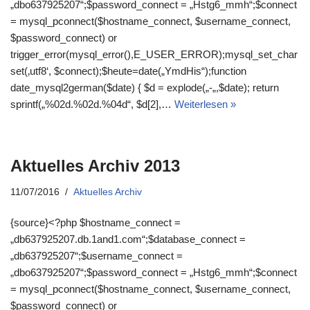
„dbo637925207“;$password_connect = „Hstg6_mmh“;$connect
= mysql_pconnect($hostname_connect, $username_connect,
$password_connect) or
trigger_error(mysql_error(),E_USER_ERROR);mysql_set_char
set(‚utf8‘, $connect);$heute=date(„YmdHis“);function
date_mysql2german($date) { $d = explode(„-„,$date); return
sprintf(„%02d.%02d.%04d“, $d[2],…
Weiterlesen »
Aktuelles Archiv 2013
11/07/2016
Aktuelles Archiv
{source}<?php $hostname_connect =
„db637925207.db.1and1.com“;$database_connect =
„db637925207“;$username_connect =
„dbo637925207“;$password_connect = „Hstg6_mmh“;$connect
= mysql_pconnect($hostname_connect, $username_connect,
$password_connect) or