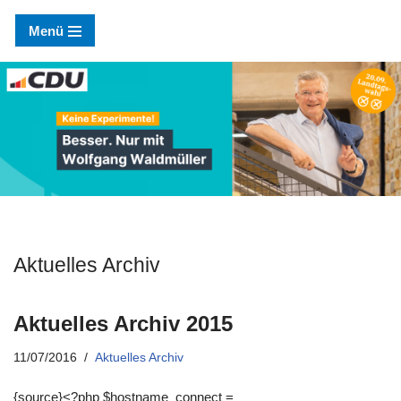
Menü
Zum
Inhalt
springen
Aktuelles Archiv
Aktuelles Archiv 2015
11/07/2016
Aktuelles Archiv
{source}<?php $hostname_connect =