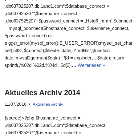
„db637925207.db.1and1.com“;$database_connect =
„db637925207“;$username_connect =
„dbo637925207“;$password_connect = „Hstg6_mmh“;$connect
= mysql_pconnect($hostname_connect, $username_connect,
$password_connect) or
trigger_error(mysql_error(),E_USER_ERROR);mysql_set_char
set(‚utf8‘, $connect);$heute=date(„YmdHis“);function
date_mysql2german($date) { $d = explode(„-„,$date); return
sprintf(„%02d.%02d.%04d“, $d[2],…
Weiterlesen »
Aktuelles Archiv 2014
11/07/2016
Aktuelles Archiv
{source}<?php $hostname_connect =
„db637925207.db.1and1.com“;$database_connect =
„db637925207“;$username_connect =