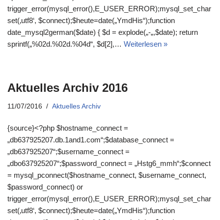
trigger_error(mysql_error(),E_USER_ERROR);mysql_set_char
set(‚utf8‘, $connect);$heute=date(„YmdHis“);function
date_mysql2german($date) { $d = explode(„-„,$date); return
sprintf(„%02d.%02d.%04d“, $d[2],…
Weiterlesen »
Aktuelles Archiv 2016
11/07/2016
Aktuelles Archiv
{source}<?php $hostname_connect =
„db637925207.db.1and1.com“;$database_connect =
„db637925207“;$username_connect =
„dbo637925207“;$password_connect = „Hstg6_mmh“;$connect
= mysql_pconnect($hostname_connect, $username_connect,
$password_connect) or
trigger_error(mysql_error(),E_USER_ERROR);mysql_set_char
set(‚utf8‘, $connect);$heute=date(„YmdHis“);function