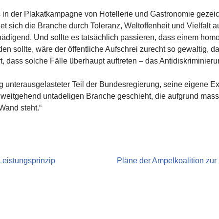
as in der Plakatkampagne von Hotellerie und Gastronomie gezei
ich die Branche durch Toleranz, Weltoffenheit und Vielfalt aus
chädigend. Und sollte es tatsächlich passieren, dass einem h
n sollte, wäre der öffentliche Aufschrei zurecht so gewaltig, d
t, dass solche Fälle überhaupt auftreten – das Antidiskriminier
ig unterausgelasteter Teil der Bundesregierung, seine eigene Ex
r weitgehend untadeligen Branche geschieht, die aufgrund mass
Wand steht.“
Leistungsprinzip
Pläne der Ampelkoalition zur