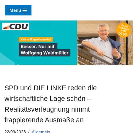
Menü
Zum
Inhalt
springen
SPD und DIE LINKE reden die
wirtschaftliche Lage schön –
Realitätsverleugnung nimmt
frappierende Ausmaße an
22/09/2023
Allgemein