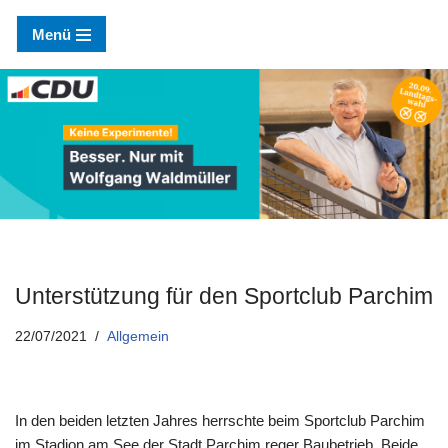
Menü
Zum
Inhalt
springen
Unterstützung für den Sportclub Parchim
22/07/2021
Allgemein
In den beiden letzten Jahres herrschte beim Sportclub Parchim
im Stadion am See der Stadt Parchim reger Baubetrieb. Beide