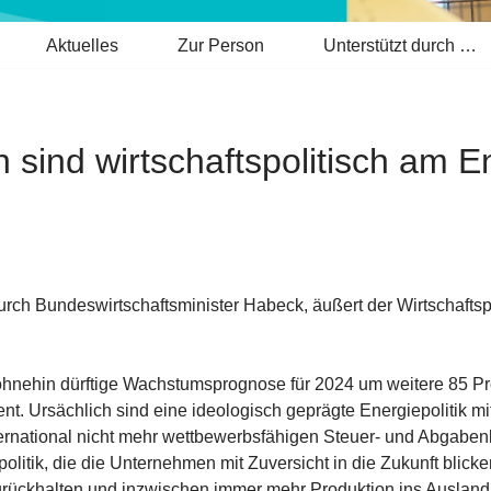
Aktuelles
Zur Person
Unterstützt durch …
n sind wirtschaftspolitisch am 
durch Bundeswirtschaftsminister Habeck, äußert der Wirtschafts
 ohnehin dürftige Wachstumsprognose für 2024 um weitere 85 Pr
. Ursächlich sind eine ideologisch geprägte Energiepolitik mit
rnational nicht mehr wettbewerbsfähigen Steuer- und Abgabenla
politik, die die Unternehmen mit Zuversicht in die Zukunft blicke
urückhalten und inzwischen immer mehr Produktion ins Ausland 