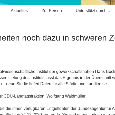
Aktuelles
Zur Person
Unterstützt durch …
heiten noch dazu in schweren Z
zialwissenschaftliche Institut der gewerkschaftsnahen Hans-Böckl
mittelung des Instituts fasst das Ergebnis in der Überschrift 
– neue Studie liefert Daten für alle Städte und Landkreise.‘
 der CDU-Landtagsfraktion, Wolfgang Waldmüller:
ie die ihnen verfügbaren Entgeltdaten der Bundesagentur für Arb
zum Stichtag 31.12.2020 zugrunde. Sie verkennen jedoch ganz w