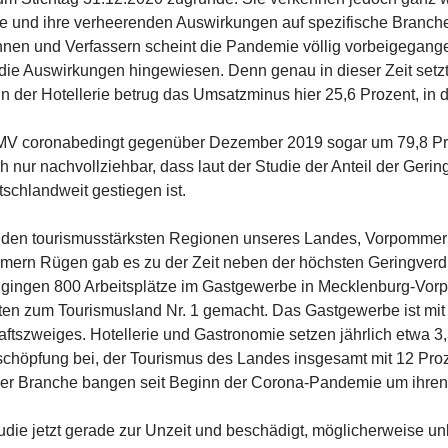
und ihre verheerenden Auswirkungen auf spezifische Branche
en und Verfassern scheint die Pandemie völlig vorbeigegangen
uf die Auswirkungen hingewiesen. Denn genau in dieser Zeit se
In der Hotellerie betrug das Umsatzminus hier 25,6 Prozent, in 
MV coronabedingt gegenüber Dezember 2019 sogar um 79,8 Proz
h nur nachvollziehbar, dass laut der Studie der Anteil der Geri
schlandweit gestiegen ist.
in den tourismusstärksten Regionen unseres Landes, Vorpomme
mmern Rügen gab es zu der Zeit neben der höchsten Geringverd
ich gingen 800 Arbeitsplätze im Gastgewerbe in Mecklenburg-V
ten zum Tourismusland Nr. 1 gemacht. Das Gastgewerbe ist mi
aftszweiges. Hotellerie und Gastronomie setzen jährlich etwa 3
höpfung bei, der Tourismus des Landes insgesamt mit 12 Prozent
er Branche bangen seit Beginn der Corona-Pandemie um ihren A
udie jetzt gerade zur Unzeit und beschädigt, möglicherweise u