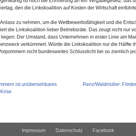
gegenwärtig ist noch die Erinnerung an ein Vergabegesetz, das 
iertag, den die Linkskoalition auf Kosten der Wirtschaft einführt
um Anlass zu nehmen, um die Wettbewerbsfähigkeit und die Ents
t die Linkskoalition lieber Betriebsräte. Das zeugt nicht nur v
n liegen: Der Umstand, dass Unternehmen in erster Linie am Ma
zweck verkümmert. Würde die Linkskoalition nur die Hälfte i
rpommern nicht bundesweites Schlusslicht bei so ziemlich jede
ammern ist unübersehbares
Renz/Waldmüller: Förde
 Krise
Impressum
Datenschutz
Facebook